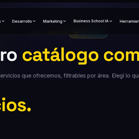
s
Desarrollo
Marketing
Business School IA
Herramie
INICIO
/
SERVICIOS
SERVICIOS
tro
catálogo com
ervicios que ofrecemos, filtrables por área. Elegí lo qu
ios.