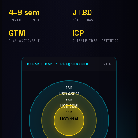
4-8 sem
JTBD
PROYECTO TÍPICO
MÉTODO BASE
GTM
ICP
PLAN ACCIONABLE
CLIENTE IDEAL DEFINIDO
MARKET MAP · Diagnóstico
v1.0
TAM
USD 480M
SAM
USD 92M
SOM
USD 11M