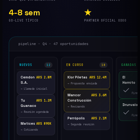
4-8 sem
★
GO-LIVE TÍPICO
PARTNER OFICIAL ODOO
pipeline · Q4 · 47 oportunidades
NUEVOS
EN CURSO
GANADAS
12
18
Cemdon
Klor Piletas
El
ARS 2.8M
ARS 12.4M
A
S.A.
Hornito
→ Propuesta enviada
→ Llamada inicial
Firma
Mancor
ARS 3.6M
Tu
Construcción
ARS 1.2M
Drunvalo
A
Guanaco
→ Revisando
→ Reunión agendada
Firma
Perrópolis
ARS 2.1M
Matices
ARS 890K
→ Segunda reunión
→ Cotizando