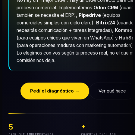
No hay un "mejor CRM". Hay un CRM correcto para ca
proceso comercial. Implementamos
Odoo CRM
(cuand
también se necesita el ERP),
Pipedrive
(equipos
comerciales simples con ciclo claro),
Bitrix24
(cuando
necesitás comunicación + tareas integradas),
Kommo
(para equipos chicos que viven en WhatsApp) y
HubSp
(para operaciones maduras con marketing automation).
Lo elegimos con vos según tu proceso real, no el que m
comisión nos deja.
Pedí el diagnóstico →
Ver qué hace
5
+
CRMS QUE IMPLEMENTAMOS
COACHING INCLUIDO