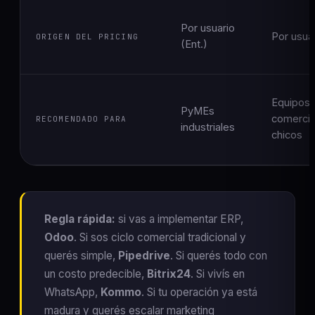
Por usuario
Por usua
ORIGEN DEL PRICING
(Ent.)
Equipos
PyMEs
comercia
RECOMENDADO PARA
industriales
chicos
Regla rápida:
si vas a implementar ERP,
Odoo
. Si sos ciclo comercial tradicional y
querés simple,
Pipedrive
. Si querés todo con
un costo predecible,
Bitrix24
. Si vivís en
WhatsApp,
Kommo
. Si tu operación ya está
madura y querés escalar marketing