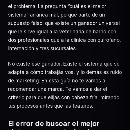
el problema. La pregunta “cuál es el mejor
IA y Negocios
40
sistema” arranca mal, porque parte de un
Programación
20
supuesto falso: que existe un ganador universal
Posicionamiento SEO
17
que le sirve igual a la veterinaria de barrio con
dos profesionales que a la clínica con quirófano,
woocommerce
13
internación y tres sucursales.
No existe ese ganador. Existe el sistema que se
adapta a cómo trabajás vos, y lo demás es ruido
de marketing. En esta guía no te vamos a
24 JUL 2026
Desarrollo web para tiendas de ropa online
recomendar una marca. Te vamos a dar el
24 JUL 2026
criterio para que elijas con cabeza fría, mirando
Web y sistema de puntos para gastronómicos:
dejá de depender…
tus procesos antes que las features.
24 JUL 2026
Desarrollo web para empresas de vía pública:
inventario, mapas y…
El error de buscar el mejor