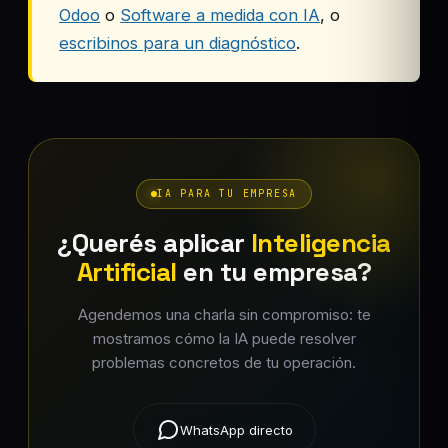
Odoo
o
Software a medida con IA
, o
escribinos para un diagnóstico
.
IA PARA TU EMPRESA
¿Querés aplicar
Inteligencia
Artificial
en tu empresa?
Agendemos una charla sin compromiso: te
mostramos cómo la IA puede resolver
problemas concretos de tu operación.
WhatsApp directo