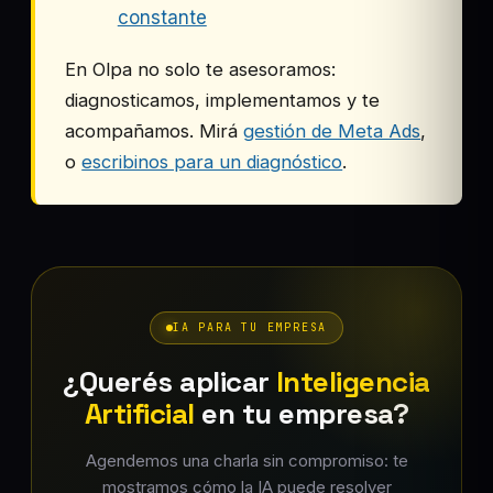
constante
En Olpa no solo te asesoramos:
diagnosticamos, implementamos y te
acompañamos. Mirá
gestión de Meta Ads
,
o
escribinos para un diagnóstico
.
IA PARA TU EMPRESA
¿Querés aplicar
Inteligencia
Artificial
en tu empresa?
Agendemos una charla sin compromiso: te
mostramos cómo la IA puede resolver