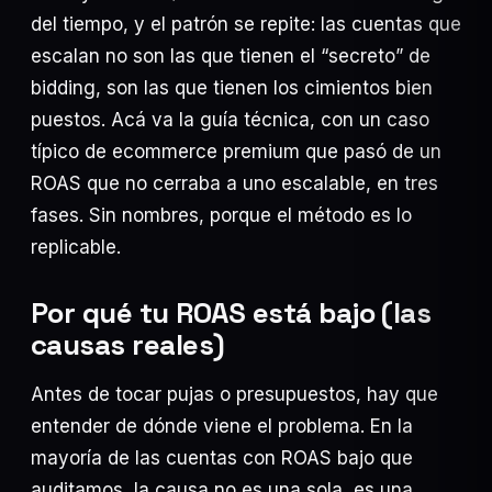
del tiempo, y el patrón se repite: las cuentas que
IA y Negocios
40
escalan no son las que tienen el “secreto” de
Programación
20
bidding, son las que tienen los cimientos bien
Posicionamiento SEO
17
puestos. Acá va la guía técnica, con un caso
típico de ecommerce premium que pasó de un
woocommerce
13
ROAS que no cerraba a uno escalable, en tres
fases. Sin nombres, porque el método es lo
replicable.
Por qué tu ROAS está bajo (las
24 JUL 2026
Desarrollo web para tiendas de ropa online
causas reales)
24 JUL 2026
Web y sistema de puntos para gastronómicos:
dejá de depender…
Antes de tocar pujas o presupuestos, hay que
24 JUL 2026
entender de dónde viene el problema. En la
Desarrollo web para empresas de vía pública:
inventario, mapas y…
mayoría de las cuentas con ROAS bajo que
auditamos, la causa no es una sola, es una