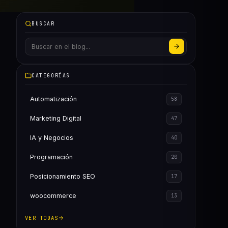
BUSCAR
CATEGORÍAS
Automatización
58
Marketing Digital
47
IA y Negocios
40
Programación
20
Posicionamiento SEO
17
woocommerce
13
VER TODAS