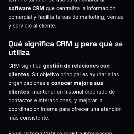
Posicionamiento SEO
17
software CRM
que centraliza la información
woocommerce
13
comercial y facilita tareas de marketing, ventas
y servicio al cliente.
Qué significa CRM y para qué se
utiliza
24 JUL 2026
Desarrollo web para tiendas de ropa online
CRM significa
gestión de relaciones con
24 JUL 2026
Web y sistema de puntos para gastronómicos:
clientes
. Su objetivo principal es ayudar a las
dejá de depender…
organizaciones a
conocer mejor a sus
24 JUL 2026
Desarrollo web para empresas de vía pública:
clientes
, mantener un historial ordenado de
inventario, mapas y…
contactos e interacciones, y mejorar la
coordinación interna para ofrecer una atención
más consistente.
En un sistema CRM se registra información