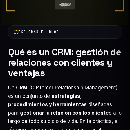
EXPLORAR EL BLOG
Qué es un CRM: gestión de
relaciones con clientes y
ventajas
Un
CRM
(Customer Relationship Management)
Automatización
58
es un conjunto de
estrategias,
Marketing Digital
47
procedimientos y herramientas
diseñadas
IA y Negocios
40
para
gestionar la relación con los clientes
a lo
largo de todo su ciclo de vida. En la práctica, el
Programación
20
término también se usa para nombrar al