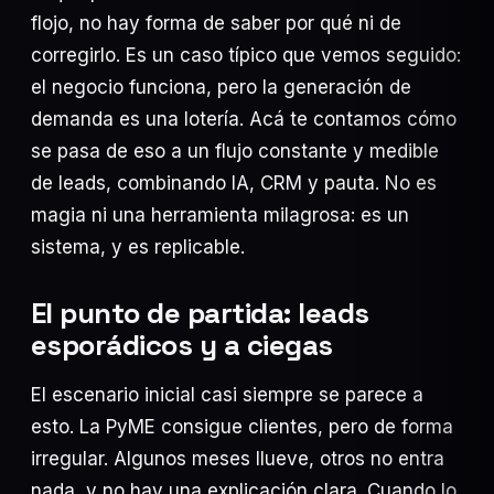
Marketing Digital
47
flojo, no hay forma de saber por qué ni de
corregirlo. Es un caso típico que vemos seguido:
IA y Negocios
40
el negocio funciona, pero la generación de
Programación
20
demanda es una lotería. Acá te contamos cómo
Posicionamiento SEO
17
se pasa de eso a un flujo constante y medible
de leads, combinando IA, CRM y pauta. No es
woocommerce
13
magia ni una herramienta milagrosa: es un
sistema, y es replicable.
El punto de partida: leads
esporádicos y a ciegas
24 JUL 2026
Desarrollo web para tiendas de ropa online
24 JUL 2026
El escenario inicial casi siempre se parece a
Web y sistema de puntos para gastronómicos:
dejá de depender…
esto. La PyME consigue clientes, pero de forma
24 JUL 2026
irregular. Algunos meses llueve, otros no entra
Desarrollo web para empresas de vía pública:
inventario, mapas y…
nada, y no hay una explicación clara. Cuando lo