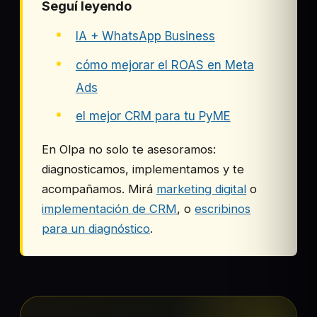
Seguí leyendo
IA + WhatsApp Business
cómo mejorar el ROAS en Meta
Ads
el mejor CRM para tu PyME
En Olpa no solo te asesoramos:
diagnosticamos, implementamos y te
acompañamos. Mirá
marketing digital
o
implementación de CRM
, o
escribinos
para un diagnóstico
.