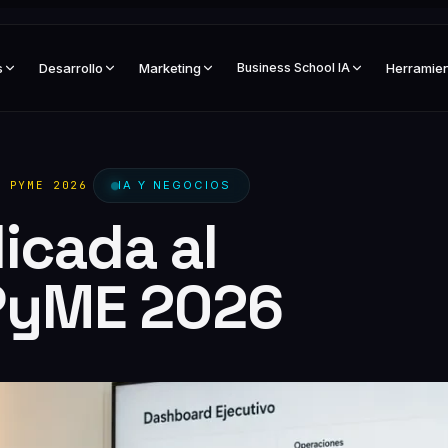
s
Desarrollo
Marketing
Business School IA
Herramie
A PYME 2026
IA Y NEGOCIOS
licada al
PyME 2026