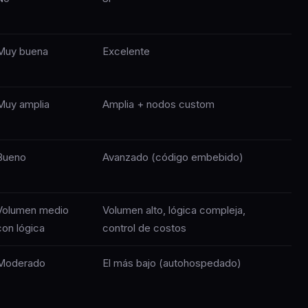
Muy buena
Excelente
Muy amplia
Amplia + nodos custom
Bueno
Avanzado (código embebido)
Volumen medio
Volumen alto, lógica compleja,
con lógica
control de costos
Moderado
El más bajo (autohospedado)