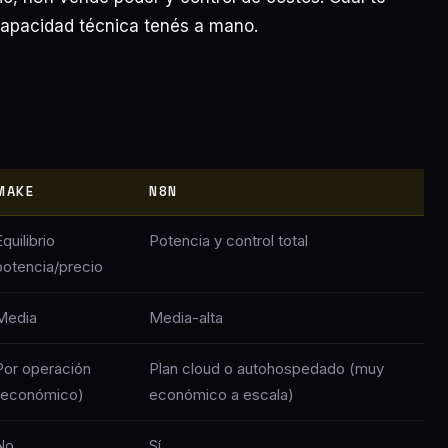
capacidad técnica tenés a mano.
MAKE
N8N
Equilibrio
Potencia y control total
potencia/precio
Media
Media-alta
Por operación
Plan cloud o autohospedado (muy
(económico)
económico a escala)
No
Sí