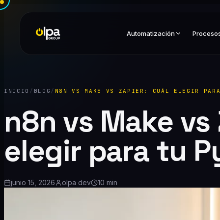
Automatización
Proceso
INICIO
/
BLOG
/
N8N VS MAKE VS ZAPIER: CUÁL ELEGIR PAR
n8n vs Make vs 
elegir para tu 
junio 15, 2026
olpa dev
10 min