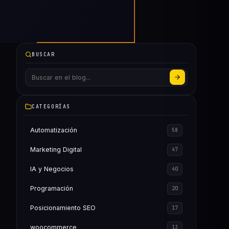
BUSCAR
CATEGORÍAS
Automatización
58
Marketing Digital
47
IA y Negocios
40
Programación
20
Posicionamiento SEO
17
woocommerce
13